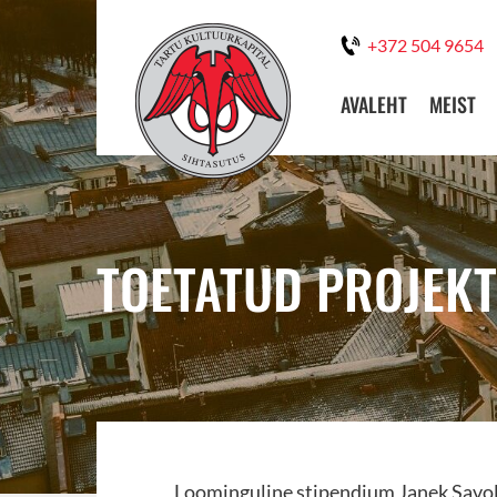
+372 504 9654
AVALEHT
MEIST
TOETATUD PROJEKT
Loominguline stipendium Janek Savola