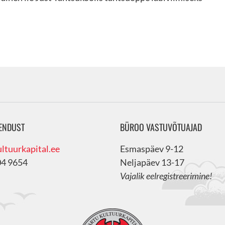
ENDUST
BÜROO VASTUVÕTUAJAD
ltuurkapital.ee
Esmaspäev 9-12
04 9654
Neljapäev 13-17
Vajalik eelregistreerimine!