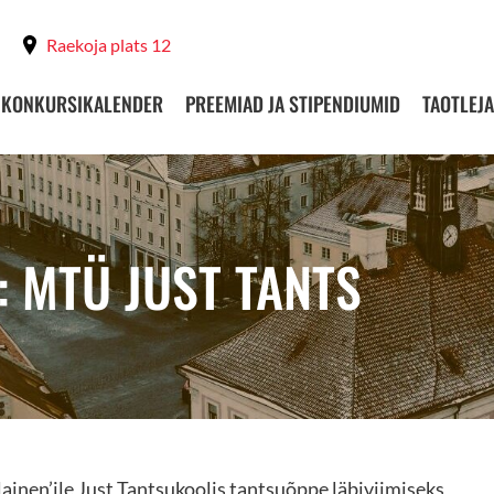
Raekoja plats 12
KONKURSIKALENDER
PREEMIAD JA STIPENDIUMID
TAOTLEJA
: MTÜ JUST TANTS
inen’ile Just Tantsukoolis tantsuõppe läbiviimiseks