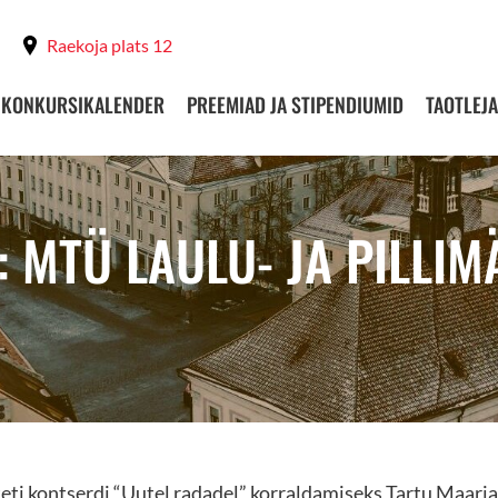
Raekoja plats 12
KONKURSIKALENDER
PREEMIAD JA STIPENDIUMID
TAOTLEJA
: MTÜ LAULU- JA PILLI
teti kontserdi “Uutel radadel” korraldamiseks Tartu Maarja