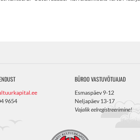
ENDUST
BÜROO VASTUVÕTUAJAD
ltuurkapital.ee
Esmaspäev 9-12
04 9654
Neljapäev 13-17
Vajalik eelregistreerimine!