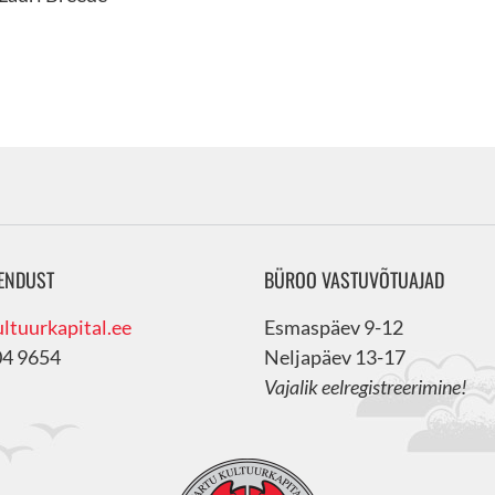
ENDUST
BÜROO VASTUVÕTUAJAD
ltuurkapital.ee
Esmaspäev 9-12
04 9654
Neljapäev 13-17
Vajalik eelregistreerimine!