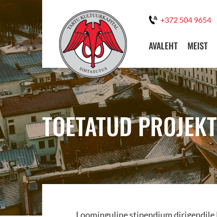
+372 504 9654
AVALEHT
MEIST
TOETATUD PROJEKT
Loominguline stipendium dirigendile 