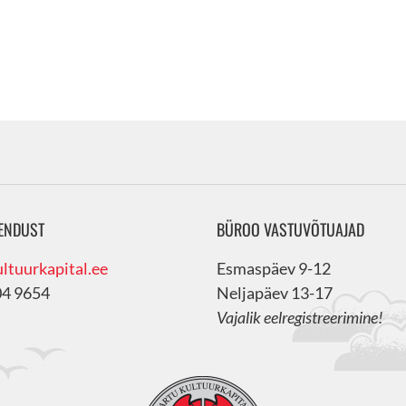
ENDUST
BÜROO VASTUVÕTUAJAD
ltuurkapital.ee
Esmaspäev 9-12
04 9654
Neljapäev 13-17
Vajalik eelregistreerimine!