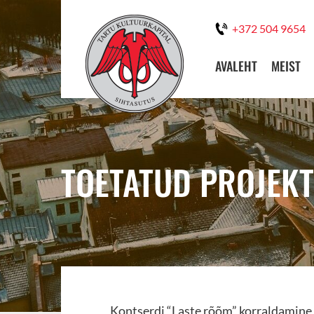
+372 504 9654
AVALEHT
MEIST
TOETATUD PROJEKT
Kontserdi “Laste rõõm” korraldamine