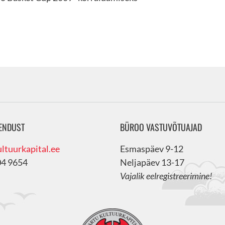
ENDUST
BÜROO VASTUVÕTUAJAD
ltuurkapital.ee
Esmaspäev 9-12
04 9654
Neljapäev 13-17
Vajalik eelregistreerimine!