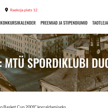
Raekoja plats 12
KONKURSIKALENDER
PREEMIAD JA STIPENDIUMID
TAOTLEJA
: MTÜ SPORDIKLUBI DU
Duo Basket Cup 2009” korraldamiseks