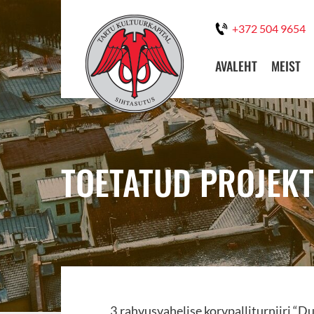
+372 504 9654
AVALEHT
MEIST
TOETATUD PROJEKT
3.rahvusvahelise korvpalliturniiri “