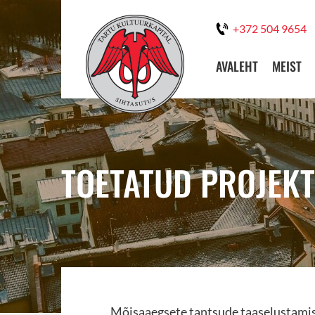
+372 504 9654
AVALEHT
MEIST
TOETATUD PROJEKT
Mõisaaegsete tantsude taaselustami