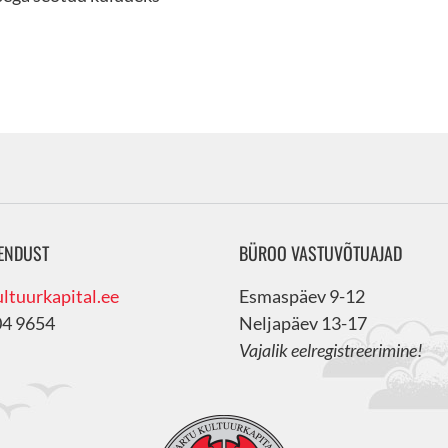
ENDUST
BÜROO VASTUVÕTUAJAD
ltuurkapital.ee
Esmaspäev 9-12
04 9654
Neljapäev 13-17
Vajalik eelregistreerimine!