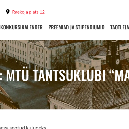
Raekoja plats 12
KONKURSIKALENDER
PREEMIAD JA STIPENDIUMID
TAOTLEJA
: MTÜ TANTSUKLUBI “MA
sega seotud kuludeks