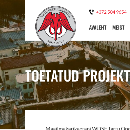
+372 504 9654
AVALEHT
MEIST
TOETATUD PROJEKT
Maailmakarikaetapi WDSF Tartu Ope