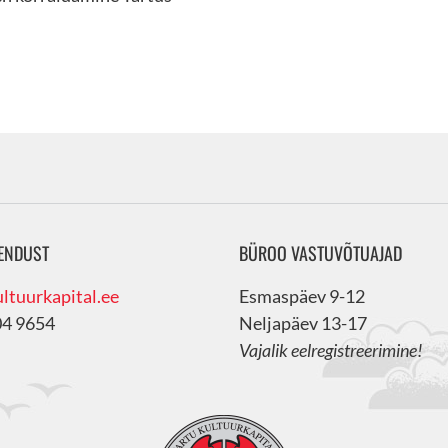
ENDUST
BÜROO VASTUVÕTUAJAD
ltuurkapital.ee
Esmaspäev 9-12
04 9654
Neljapäev 13-17
Vajalik eelregistreerimine!