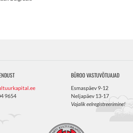
ENDUST
BÜROO VASTUVÕTUAJAD
ltuurkapital.ee
Esmaspäev 9-12
04 9654
Neljapäev 13-17
Vajalik eelregistreerimine!