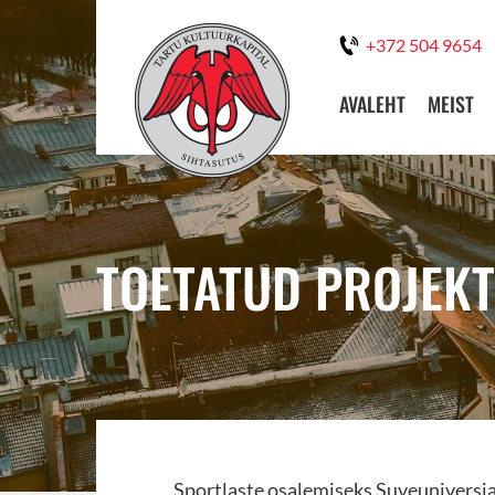
+372 504 9654
AVALEHT
MEIST
TOETATUD PROJEKT
Sportlaste osalemiseks Suveuniversia