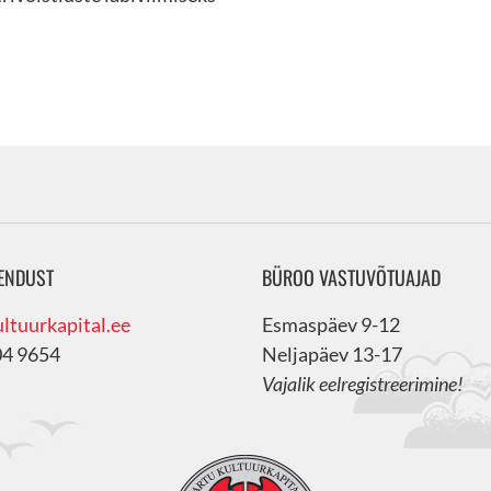
ENDUST
BÜROO VASTUVÕTUAJAD
ltuurkapital.ee
Esmaspäev 9-12
04 9654
Neljapäev 13-17
Vajalik eelregistreerimine!