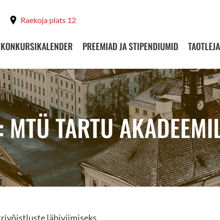
Raekoja plats 12
KONKURSIKALENDER
PREEMIAD JA STIPENDIUMID
TAOTLEJA
: MTÜ TARTU AKADEEMI
rivõistluste läbiviimiseks