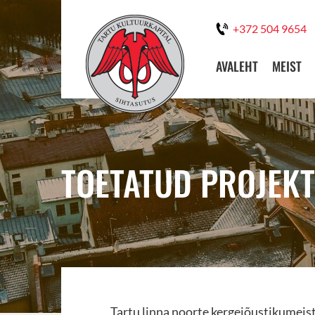
+372 504 9654
AVALEHT
MEIST
TOETATUD PROJEKT
Tartu linna noorte kergejõustikumeist