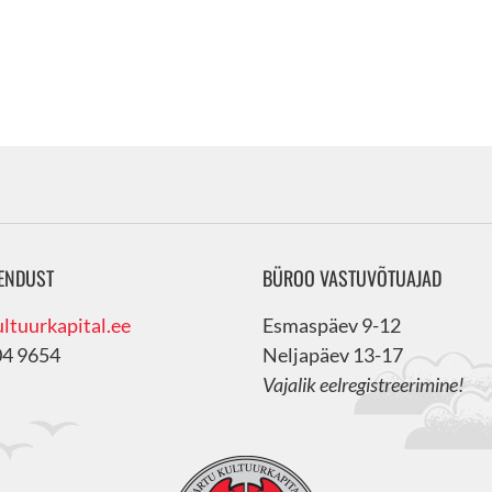
ENDUST
BÜROO VASTUVÕTUAJAD
ltuurkapital.ee
Esmaspäev 9-12
04 9654
Neljapäev 13-17
Vajalik eelregistreerimine!