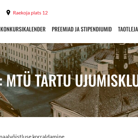
Raekoja plats 12
KONKURSIKALENDER
PREEMIAD JA STIPENDIUMID
TAOTLEJA
: MTÜ TARTU UJUMISKL
inaalvõistluse korraldamine