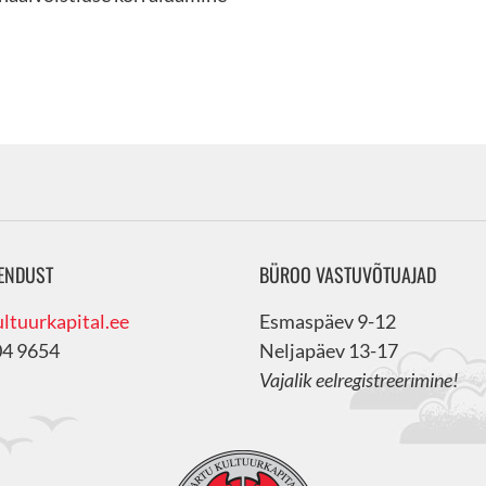
ENDUST
BÜROO VASTUVÕTUAJAD
ltuurkapital.ee
Esmaspäev 9-12
04 9654
Neljapäev 13-17
Vajalik eelregistreerimine!