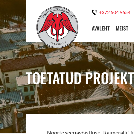
+372 504 9654
AVALEHT
MEIST
TOETATUD PROJEKT
Noorte seeriavõistluse „Räimeralli” f