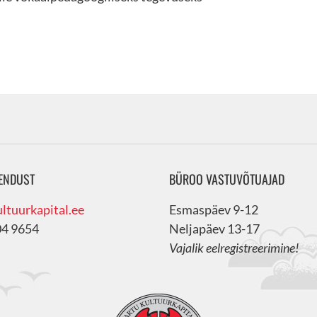
ENDUST
BÜROO VASTUVÕTUAJAD
ltuurkapital.ee
Esmaspäev 9-12
04 9654
Neljapäev 13-17
Vajalik eelregistreerimine!