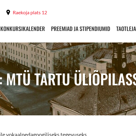
Raekoja plats 12
KONKURSIKALENDER
PREEMIAD JA STIPENDIUMID
TAOTLEJA
: MTÜ TARTU ÜLIÕPILA
ile vokaalpedagoogiliseks tegevuseks