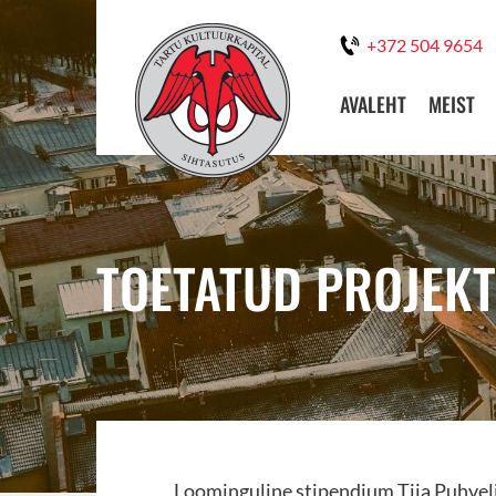
+372 504 9654
AVALEHT
MEIST
TOETATUD PROJEKT
Loominguline stipendium Tiia Puhvel