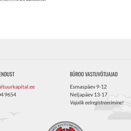
ENDUST
BÜROO VASTUVÕTUAJAD
ltuurkapital.ee
Esmaspäev 9-12
04 9654
Neljapäev 13-17
Vajalik eelregistreerimine!