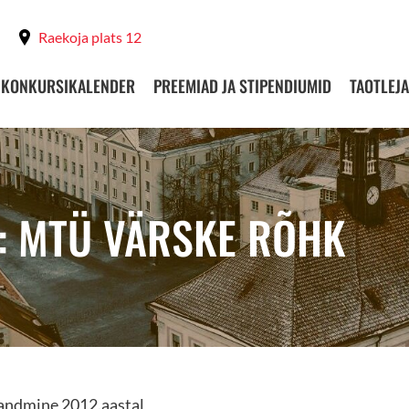
Raekoja plats 12
KONKURSIKALENDER
PREEMIAD JA STIPENDIUMID
TAOTLEJA
: MTÜ VÄRSKE RÕHK
aandmine 2012.aastal