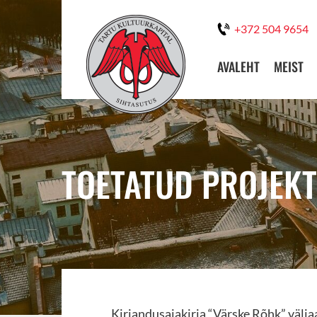
+372 504 9654
AVALEHT
MEIST
TOETATUD PROJEKT
Kirjandusajakirja “Värske Rõhk” välj