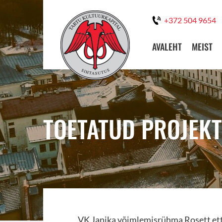
+372 504 9654
AVALEHT
MEIST
TOETATUD PROJEKT
VK Janika võimlemisrühma Rosett et