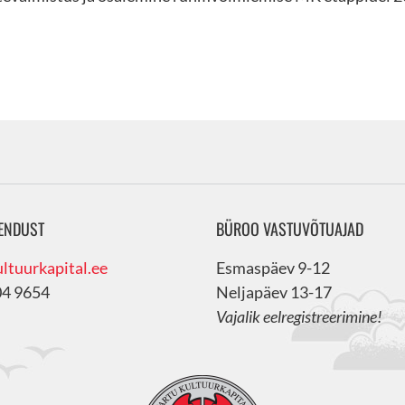
ENDUST
BÜROO VASTUVÕTUAJAD
ltuurkapital.ee
Esmaspäev 9-12
04 9654
Neljapäev 13-17
Vajalik eelregistreerimine!