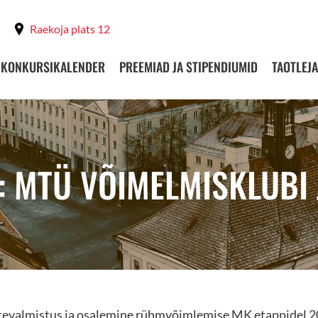
Raekoja plats 12
KONKURSIKALENDER
PREEMIAD JA STIPENDIUMID
TAOTLEJA
: MTÜ VÕIMELMISKLUBI 
tevalmistus ja osalemine rühmvõimlemise MK etappidel 2