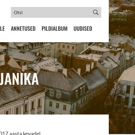
LE
ANNETUSED
PILDIALBUM
UUDISED
JANIKA
017.aasta kevadel