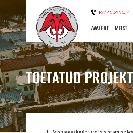
+372 504 9654
AVALEHT
MEIST
TOETATUD PROJEKT
H. Visnapuu luuletuse viisistamise ko