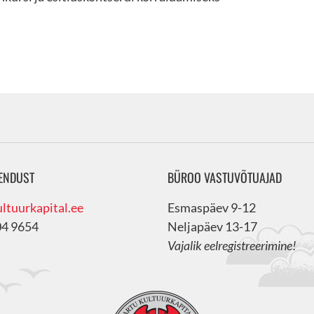
ENDUST
BÜROO VASTUVÕTUAJAD
ltuurkapital.ee
Esmaspäev 9-12
04 9654
Neljapäev 13-17
Vajalik eelregistreerimine!