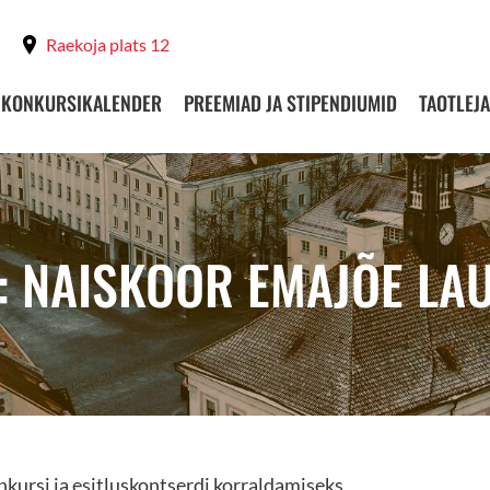
Raekoja plats 12
KONKURSIKALENDER
PREEMIAD JA STIPENDIUMID
TAOTLEJA
: NAISKOOR EMAJÕE LA
nkursi ja esitluskontserdi korraldamiseks