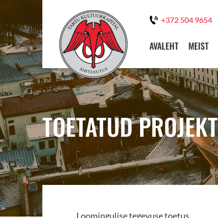
+372 504 9654
AVALEHT
MEIST
TOETATUD PROJEKT:
Loomingulise tegevuse toetus