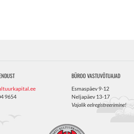
ENDUST
BÜROO VASTUVÕTUAJAD
ltuurkapital.ee
Esmaspäev 9-12
04 9654
Neljapäev 13-17
Vajalik eelregistreerimine!