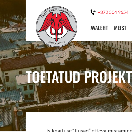
+372 504 9654
AVALEHT
MEIST
TOETATUD PROJEKT
Isiknäituse “Ilusad” ettevalmistamin