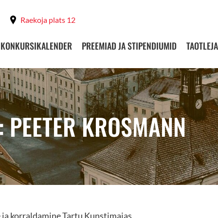
Raekoja plats 12
KONKURSIKALENDER
PREEMIAD JA STIPENDIUMID
TAOTLEJA
: PEETER KROSMANN
e ja korraldamine Tartu Kunstimajas