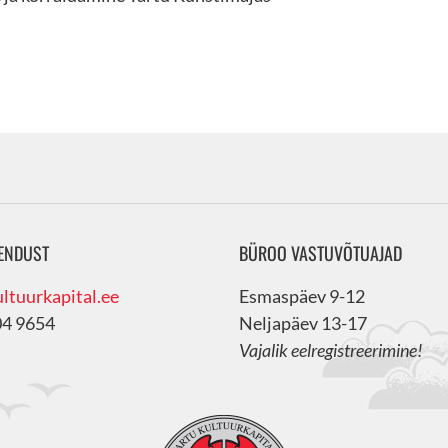
ENDUST
BÜROO VASTUVÕTUAJAD
ltuurkapital.ee
Esmaspäev 9-12
04 9654
Neljapäev 13-17
Vajalik eelregistreerimine!