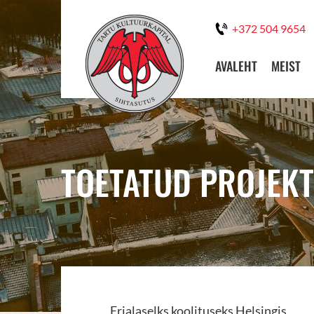
+372 504 9654
AVALEHT
MEIST
TOETATUD PROJEKT
Erialaselks koolituseks Helsingis