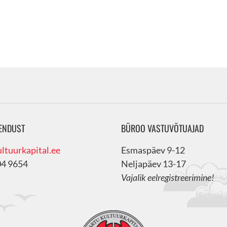
ENDUST
BÜROO VASTUVÕTUAJAD
ltuurkapital.ee
Esmaspäev 9-12
04 9654
Neljapäev 13-17
Vajalik eelregistreerimine!