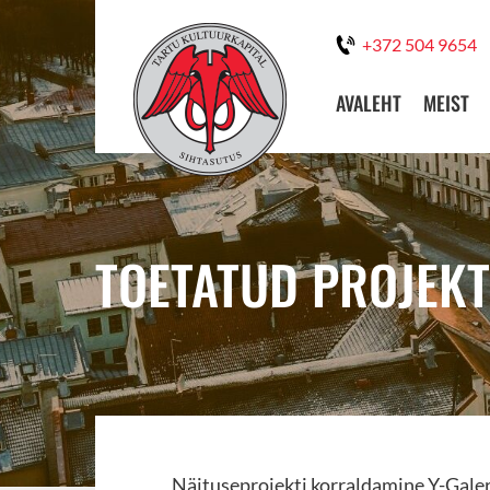
+372 504 9654
AVALEHT
MEIST
TOETATUD PROJEK
Näituseprojekti korraldamine Y-Galer