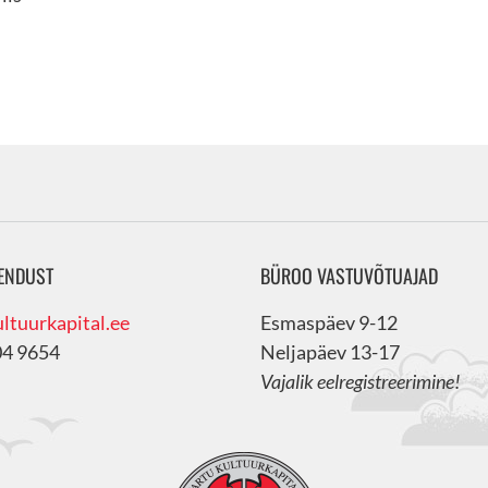
ENDUST
BÜROO VASTUVÕTUAJAD
ltuurkapital.ee
Esmaspäev 9-12
04 9654
Neljapäev 13-17
Vajalik eelregistreerimine!