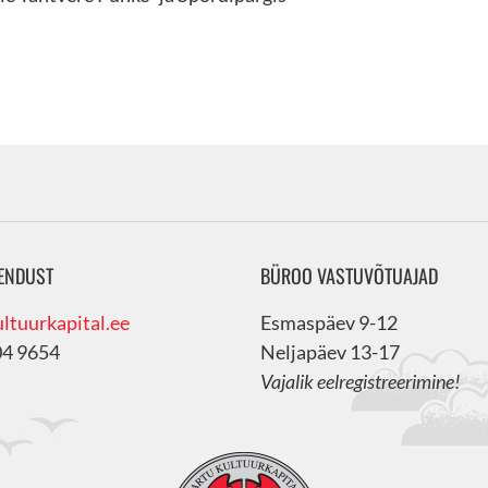
ENDUST
BÜROO VASTUVÕTUAJAD
ltuurkapital.ee
Esmaspäev 9-12
04 9654
Neljapäev 13-17
Vajalik eelregistreerimine!