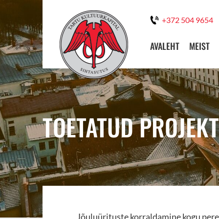
+372 504 9654
AVALEHT
MEIST
TOETATUD PROJEKT
Jõuluürituste korraldamine kogu pere