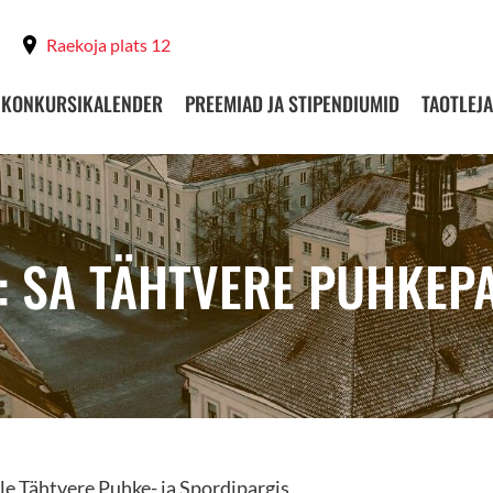
Raekoja plats 12
KONKURSIKALENDER
PREEMIAD JA STIPENDIUMID
TAOTLEJA
: SA TÄHTVERE PUHKEP
le Tähtvere Puhke- ja Spordipargis