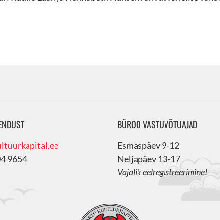
ENDUST
BÜROO VASTUVÕTUAJAD
ltuurkapital.ee
Esmaspäev 9-12
04 9654
Neljapäev 13-17
Vajalik eelregistreerimine!