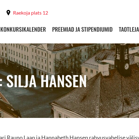
Raekoja plats 12
KONKURSIKALENDER
PREEMIAD JA STIPENDIUMID
TAOTLEJA
: SILJA HANSEN
ari Rauno Laan ja Hannabeth Hansen rahvusvahelise välisv