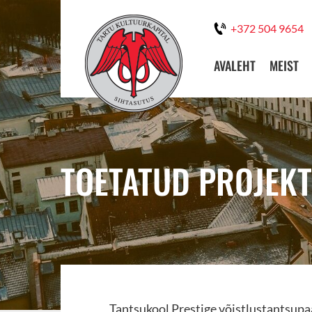
+372 504 9654
AVALEHT
MEIST
TOETATUD PROJEKT
Tantsukool Prestige võistlustantsupa