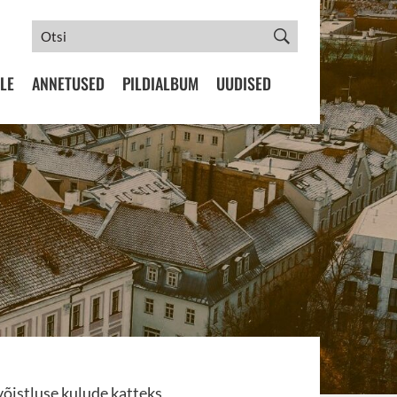
LE
ANNETUSED
PILDIALBUM
UUDISED
õistluse kulude katteks