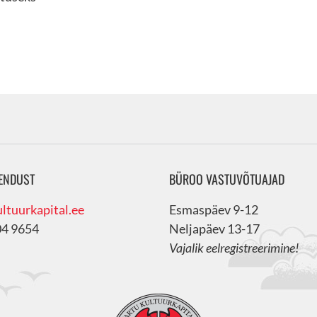
ENDUST
BÜROO VASTUVÕTUAJAD
ltuurkapital.ee
Esmaspäev 9-12
04 9654
Neljapäev 13-17
Vajalik eelregistreerimine!