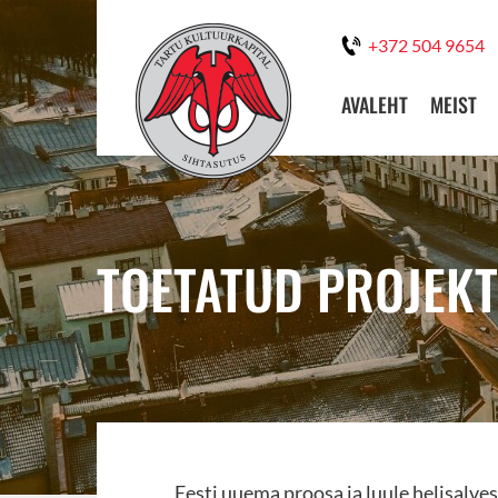
+372 504 9654
AVALEHT
MEIST
TOETATUD PROJEKT
Eesti uuema proosa ja luule helisalve