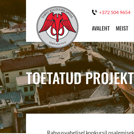
+372 504 9654
AVALEHT
MEIST
TOETATUD PROJEKT
Rahvusvahelisel konkursil osalemisek