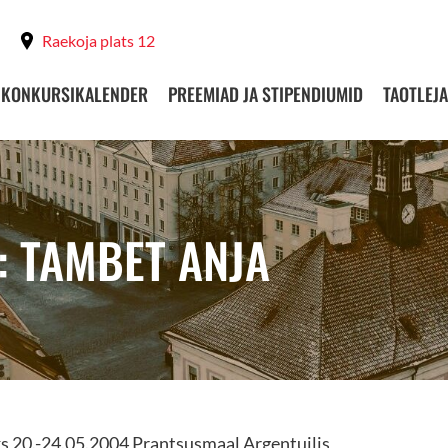
Raekoja plats 12
KONKURSIKALENDER
PREEMIAD JA STIPENDIUMID
TAOTLEJA
: TAMBET ANJA
s 20.-24.05.2004 Prantsusmaal Argentuilis