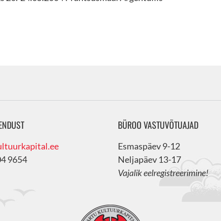
ENDUST
BÜROO VASTUVÕTUAJAD
ltuurkapital.ee
Esmaspäev 9-12
04 9654
Neljapäev 13-17
Vajalik eelregistreerimine!