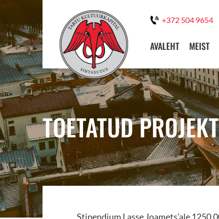
+372 504 9654
AVALEHT
MEIST
TOETATUD PROJEKT
Stipendium Lasse Joamets’ale 1250.0