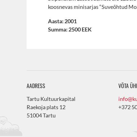
koosnevas minisarjas “Suveõhtud Moz
Aasta: 2001
Summa: 2500 EEK
AADRESS
VÕTA ÜH
Tartu Kultuurkapital
info@ku
Raekoja plats 12
+372 5
51004 Tartu