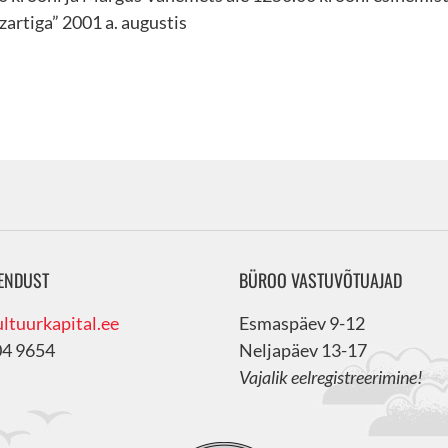
artiga” 2001 a. augustis
ENDUST
BÜROO VASTUVÕTUAJAD
ltuurkapital.ee
Esmaspäev 9-12
04 9654
Neljapäev 13-17
Vajalik eelregistreerimine!