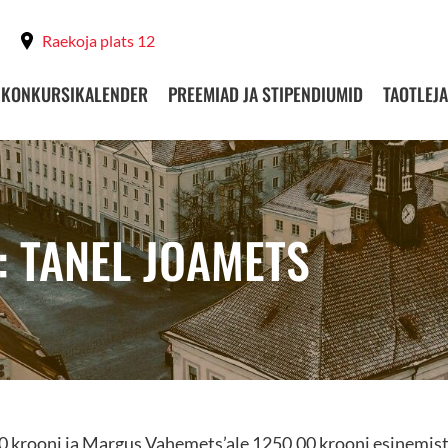
Raekoja plats 12
KONKURSIKALENDER
PREEMIAD JA STIPENDIUMID
TAOTLEJA
: TANEL JOAMETS
0 krooni ja Margus Vahemets’ale 1250.00 krooni esinemi