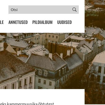
LE
ANNETUSED
PILDIALBUM
UUDISED
steks kammermuusika õhtutest