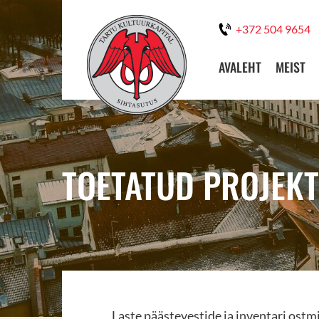
+372 504 9654
AVALEHT
MEIST
TOETATUD PROJEKT
Laste päästevestide ja inventari ostm