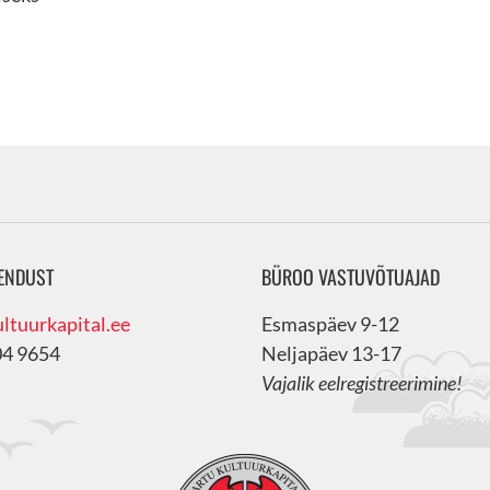
ENDUST
BÜROO VASTUVÕTUAJAD
ltuurkapital.ee
Esmaspäev 9-12
04 9654
Neljapäev 13-17
Vajalik eelregistreerimine!