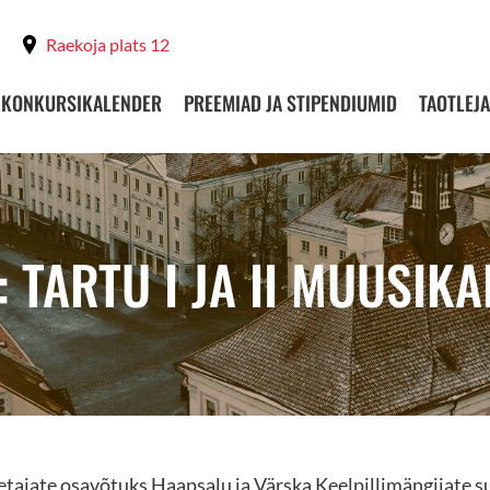
Raekoja plats 12
KONKURSIKALENDER
PREEMIAD JA STIPENDIUMID
TAOTLEJA
 TARTU I JA II MUUSIK
petajate osavõtuks Haapsalu ja Värska Keelpillimängijate 