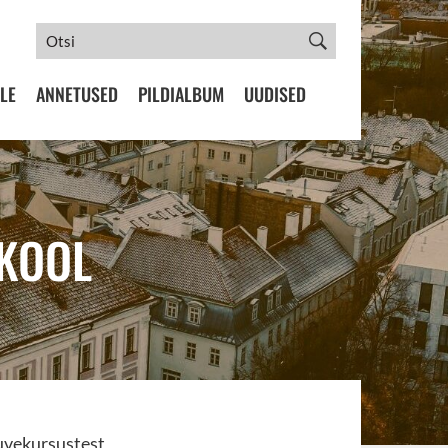
LE
ANNETUSED
PILDIALBUM
UUDISED
AKOOL
suvekursustest