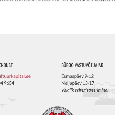
ENDUST
BÜROO VASTUVÕTUAJAD
ltuurkapital.ee
Esmaspäev 9-12
04 9654
Neljapäev 13-17
Vajalik eelregistreerimine!