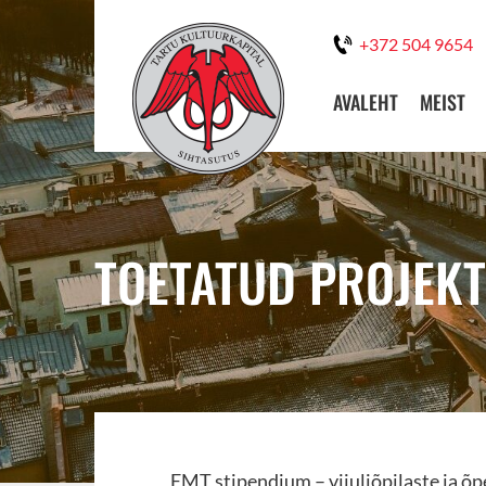
+372 504 9654
AVALEHT
MEIST
TOETATUD PROJEKT:
EMT stipendium – viiuliõpilaste ja õ