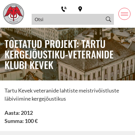
TOETATUD PROJEKT: TARTU
KERGEJÕUSTIKU-VETERANIDE
KLUBI KEVEK
Tartu Kevek veteranide lahtiste meistrivõistluste
läbiviimine kergejõustikus
Aasta: 2012
Summa: 100 €