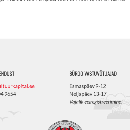
ENDUST
BÜROO VASTUVÕTUAJAD
ltuurkapital.ee
Esmaspäev 9-12
04 9654
Neljapäev 13-17
Vajalik eelregistreerimine!