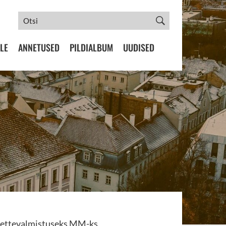
LE
ANNETUSED
PILDIALBUM
UUDISED
 – ettevalmistuseks MM-ks