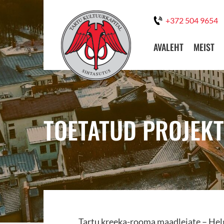
+372 504 9654
AVALEHT
MEIST
TOETATUD PROJEKT
Tartu kreeka-rooma maadlejate – Helg