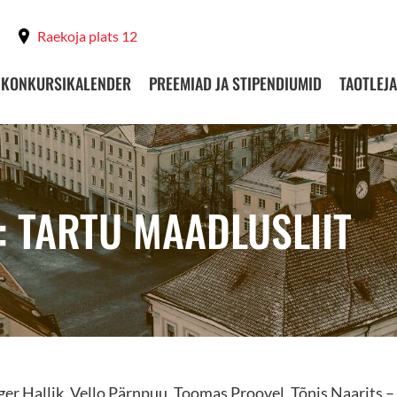
Raekoja plats 12
KONKURSIKALENDER
PREEMIAD JA STIPENDIUMID
TAOTLEJA
: TARTU MAADLUSLIIT
er Hallik, Vello Pärnpuu, Toomas Proovel, Tõnis Naarits