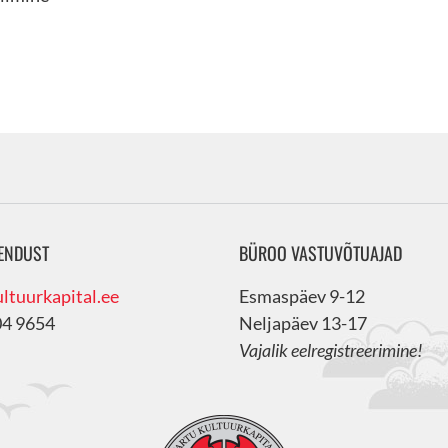
ENDUST
BÜROO VASTUVÕTUAJAD
ltuurkapital.ee
Esmaspäev 9-12
04 9654
Neljapäev 13-17
Vajalik eelregistreerimine!