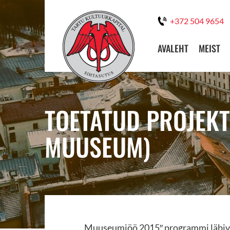
+372 504 9654
AVALEHT
MEIST
TOETATUD PROJEKT
MUUSEUM)
„Muuseumiöö 2015″ programmi läbiv