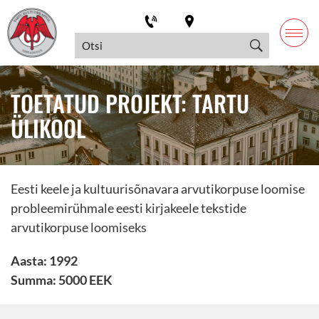
TOETATUD PROJEKT: TARTU
ÜLIKOOL
Eesti keele ja kultuurisõnavara arvutikorpuse loomise
probleemirühmale eesti kirjakeele tekstide
arvutikorpuse loomiseks
Aasta: 1992
Summa: 5000 EEK