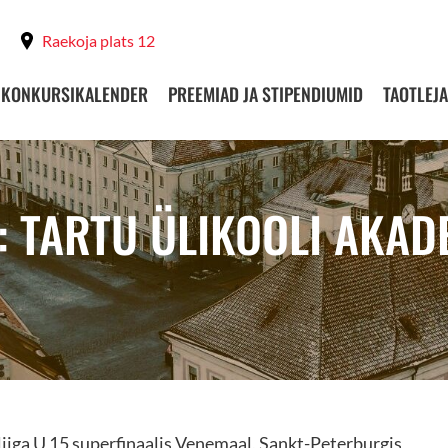
Raekoja plats 12
KONKURSIKALENDER
PREEMIAD JA STIPENDIUMID
TAOTLEJA
: TARTU ÜLIKOOLI AKAD
iga U 15 superfinaalis Venemaal, Sankt-Peterburgis