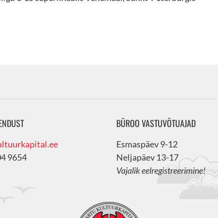
ENDUST
BÜROO VASTUVÕTUAJAD
ltuurkapital.ee
Esmaspäev 9-12
04 9654
Neljapäev 13-17
Vajalik eelregistreerimine!