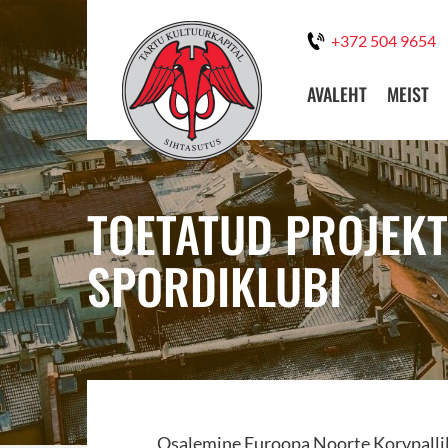
+372 504 9654
AVALEHT
MEIST
TOETATUD PROJEKT
SPORDIKLUBI
Osalemine Euroopa Noorte Korvpallili