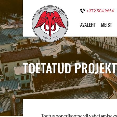
+372 504 9654
AVALEHT
MEIST
TOETATUD PROJEKT
Toetus ooperikontserdi vahetamisek