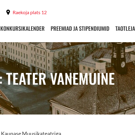
Raekoja plats 12
KONKURSIKALENDER
PREEMIAD JA STIPENDIUMID
TAOTLEJA
: TEATER VANEMUINE
s Kaunase Muusikateatriga