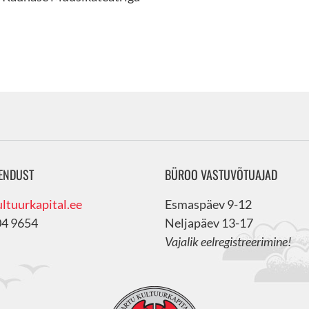
ENDUST
BÜROO VASTUVÕTUAJAD
ltuurkapital.ee
Esmaspäev 9-12
04 9654
Neljapäev 13-17
Vajalik eelregistreerimine!