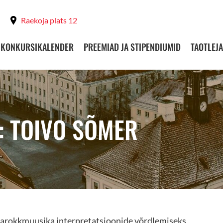
Raekoja plats 12
KONKURSIKALENDER
PREEMIAD JA STIPENDIUMID
TAOTLEJA
: TOIVO SÕMER
arokkmuusika interpretatsioonide võrdlemiseks