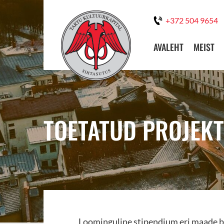
+372 504 9654
AVALEHT
MEIST
TOETATUD PROJEKT
Loominguline stipendium eri maade b