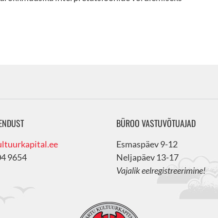
ENDUST
BÜROO VASTUVÕTUAJAD
ltuurkapital.ee
Esmaspäev 9-12
04 9654
Neljapäev 13-17
Vajalik eelregistreerimine!