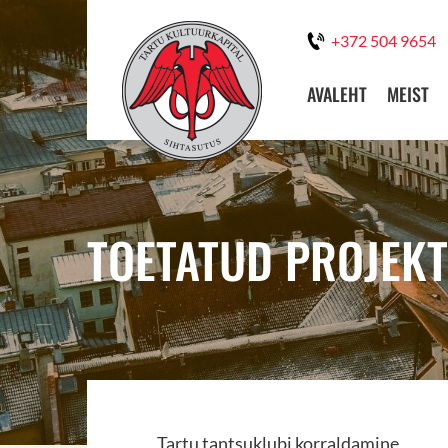
+372 504 9654
AVALEHT
MEIST
TOETATUD PROJEKT:
Tartu tantsuklubi korraldamine