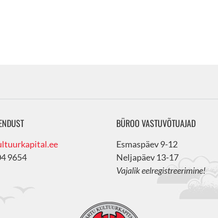
ENDUST
BÜROO VASTUVÕTUAJAD
ltuurkapital.ee
Esmaspäev 9-12
04 9654
Neljapäev 13-17
Vajalik eelregistreerimine!