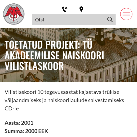
TOETATUD PROJEKT: TÜ
AKADEEMILISE NAISKOORI
VILISTLASKOOR
Vilistlaskoori 10 tegevusaastat kajastava trükise
väljaandmiseks ja naiskoorilaulude salvestamiseks
CD-le
Aasta: 2001
Summa: 2000 EEK