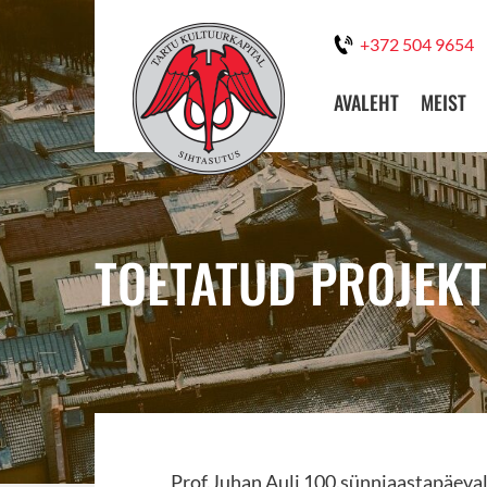
+372 504 9654
AVALEHT
MEIST
TOETATUD PROJEKT
Prof.Juhan Auli 100.sünniaastapäeval