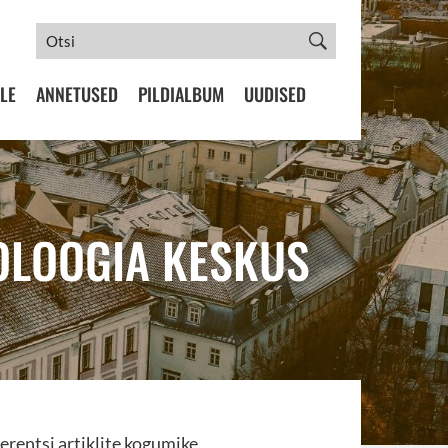
LE
ANNETUSED
PILDIALBUM
UUDISED
POLOOGIA KESKUS
rentsi artiklite kogumike