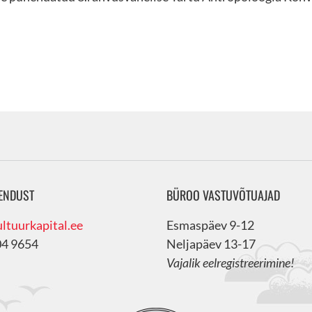
ENDUST
BÜROO VASTUVÕTUAJAD
ltuurkapital.ee
Esmaspäev 9-12
04 9654
Neljapäev 13-17
Vajalik eelregistreerimine!