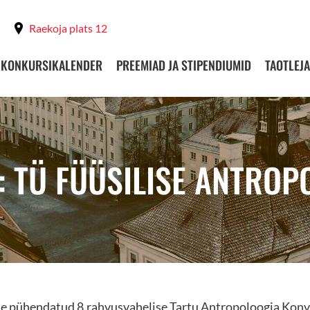
Raekoja plats 12
KONKURSIKALENDER
PREEMIAD JA STIPENDIUMID
TAOTLEJA
: TÜ FÜÜSILISE ANTRO
e pühendatud 8.rahvusvahelise Tartu Antropoloogia Konve