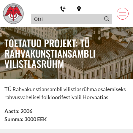
TOETATUD PROJEKT: TÜ
RAHVAKUNSTIANSAMBLI
VILISTLASRÜHM
TÜ Rahvakunstiansambli vilistlasrühma osalemiseks
rahvusvahelisel folkloorifestivalil Horvaatias
Aasta: 2006
Summa: 3000 EEK