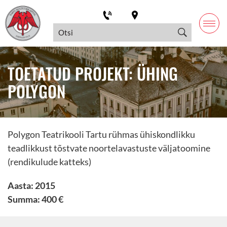
TOETATUD PROJEKT: ÜHING
POLYGON
Polygon Teatrikooli Tartu rühmas ühiskondlikku
teadlikkust tõstvate noortelavastuste väljatoomine
(rendikulude katteks)
Aasta: 2015
Summa: 400 €