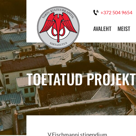
+372 504 9654
AVALEHT
MEIST
TOETATUD PROJEKT:
V.Fischmanni stipendium