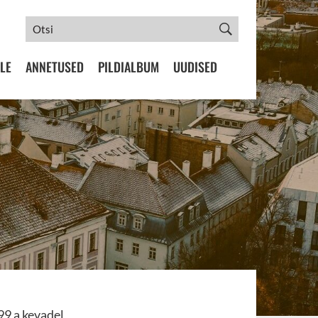
LE
ANNETUSED
PILDIALBUM
UUDISED
99 a kevadel