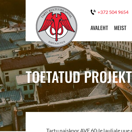
+372 504 9654
AVALEHT
MEIST
TOETATUD PROJEKT
Tartu naiskoor AVE 60-le lauljale uu