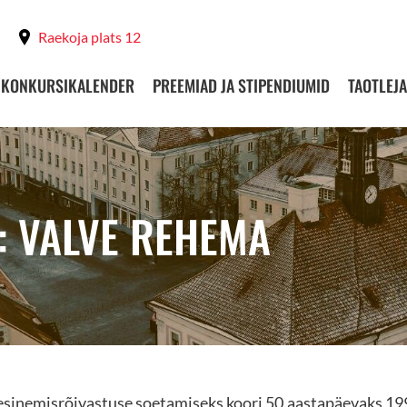
Raekoja plats 12
KONKURSIKALENDER
PREEMIAD JA STIPENDIUMID
TAOTLEJA
: VALVE REHEMA
e esinemisrõivastuse soetamiseks koori 50.aastapäevaks 19