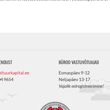
ENDUST
BÜROO VASTUVÕTUAJAD
ltuurkapital.ee
Esmaspäev 9-12
04 9654
Neljapäev 13-17
Vajalik eelregistreerimine!