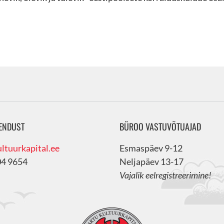
ENDUST
BÜROO VASTUVÕTUAJAD
ltuurkapital.ee
Esmaspäev 9-12
04 9654
Neljapäev 13-17
Vajalik eelregistreerimine!