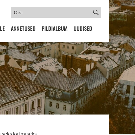
LE
ANNETUSED
PILDIALBUM
UUDISED
liseks katmiseks