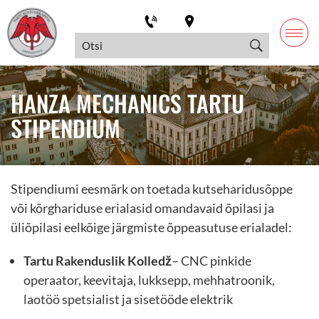
HANZA MECHANICS TARTU
STIPENDIUM
Stipendiumi eesmärk on toetada kutseharidusõppe
või kõrghariduse erialasid omandavaid õpilasi ja
üliõpilasi eelkõige järgmiste õppeasutuse erialadel:
Tartu Rakenduslik Kolledž
– CNC pinkide
operaator, keevitaja, lukksepp, mehhatroonik,
laotöö spetsialist ja sisetööde elektrik