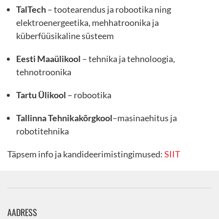
TalTech
– tootearendus ja robootika ning
elektroenergeetika, mehhatroonika ja
küberfüüsikaline süsteem
Eesti Maaülikool
– tehnika ja tehnoloogia,
tehnotroonika
Tartu Ülikool
– robootika
Tallinna Tehnikakõrgkool
–masinaehitus ja
robotitehnika
Täpsem info ja kandideerimistingimused:
SIIT
AADRESS