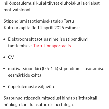
nii õppetulemusi kui aktiivset eluhoiakut ja erialast
motivatsiooni.
Stipendiumi taotlemiseks tuleb Tartu
Kultuurkapitalile 14. aprill 2025 esitada:
Elektroonselt taotlus nimelise stipendiumi
taotlemiseks
Tartu linnaportaalis.
CV
motivatsioonikiri (0,5-1 lk) stipendiumi kasutamise
eesmärkide kohta
õppetulemuste väljavõte
Saabunud stipendiumitaotlusi hindab sihtkapitali
nõukogu koos kaasatud ekspertidega.