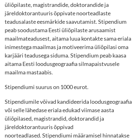
üliõpilaste, magistrandide, doktorandide ja
järeldoktorantuuris õppivate noorteadlaste
teadusalaste eesmärkide saavutamist. Stipendium
peab soodustama Eesti üliõpilaste arusaamist
maailmateadusest, aitama luua kontakte sama eriala
inimestega maailmas ja motiveerima üliõpilasi oma
karjääri teadusega siduma. Stipendium peab kaasa
aitama Eesti loodusgeograafia silmapaistvusele
maailma mastaabis.
Stipendiumi suurus on 1000 eurot.
Stipendiumile võivad kandideerida loodusgeograafia
või selle lähedase eriala edukad viimase aasta
üliõpilased, magistrandid, doktorandid ja
järeldoktorantuuris õppivad
noorteadlased. Stipendiumi määramisel hinnatakse