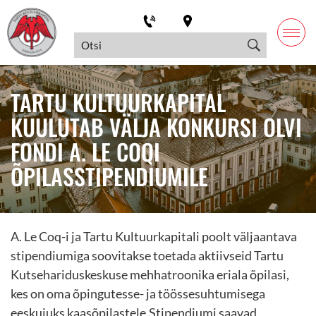
TARTU KULTUURKAPITAL
KUULUTAB VÄLJA KONKURSI OLVI
FONDI A. LE COQI
ÕPILASSTIPENDIUMILE
A. Le Coq-i ja Tartu Kultuurkapitali poolt väljaantava
stipendiumiga soovitakse toetada aktiivseid Tartu
Kutsehariduskeskuse mehhatroonika eriala õpilasi,
kes on oma õpingutesse- ja töössesuhtumisega
eeskujuks kaasõpilastele.Stipendiumi saavad