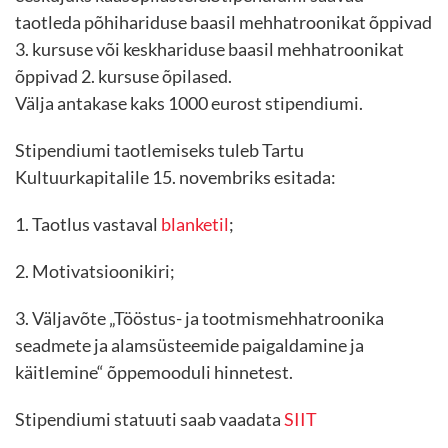
taotleda põhihariduse baasil mehhatroonikat õppivad
3. kursuse või keskhariduse baasil mehhatroonikat
õppivad 2. kursuse õpilased.
Välja antakase kaks 1000 eurost stipendiumi.
Stipendiumi taotlemiseks tuleb Tartu
Kultuurkapitalile 15. novembriks esitada:
1. Taotlus vastaval
blanketil
;
2. Motivatsioonikiri;
3. Väljavõte „Tööstus- ja tootmismehhatroonika
seadmete ja alamsüsteemide paigaldamine ja
käitlemine“ õppemooduli hinnetest.
Stipendiumi statuuti saab vaadata
SIIT