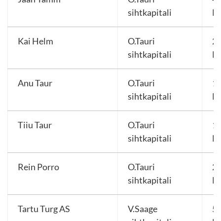
sihtkapitali
E
Kai Helm
O.Tauri
2 
sihtkapitali
E
Anu Taur
O.Tauri
1 
sihtkapitali
E
Tiiu Taur
O.Tauri
1 
sihtkapitali
E
Rein Porro
O.Tauri
2 
sihtkapitali
E
Tartu Turg AS
V.Saage
5 