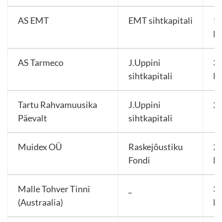
AS EMT
EMT sihtkapitali
11
E
AS Tarmeco
J.Uppini
3 
sihtkapitali
E
Tartu Rahvamuusika
J.Uppini
2
Päevalt
sihtkapitali
Muidex OÜ
Raskejõustiku
27
Fondi
E
Malle Tohver Tinni
_
3 
(Austraalia)
E