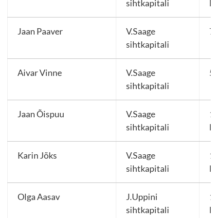
sihtkapitali
E
Jaan Paaver
V.Saage
7
sihtkapitali
Aivar Vinne
V.Saage
5
sihtkapitali
Jaan Õispuu
V.Saage
1 
sihtkapitali
E
Karin Jõks
V.Saage
10
sihtkapitali
E
Olga Aasav
J.Uppini
10
sihtkapitali
E