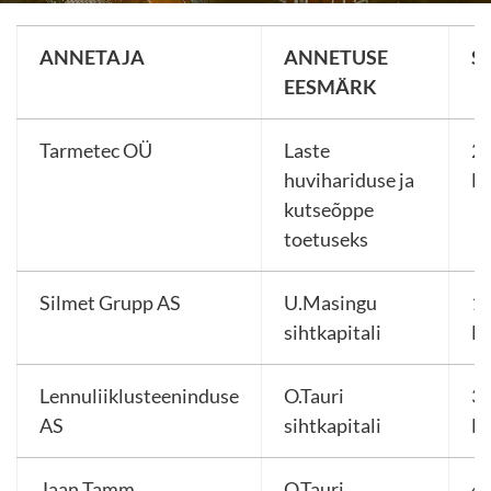
ANNETAJA
ANNETUSE
S
EESMÄRK
Tarmetec OÜ
Laste
24
huvihariduse ja
E
kutseõppe
toetuseks
Silmet Grupp AS
U.Masingu
18
sihtkapitali
E
Lennuliiklusteeninduse
O.Tauri
30
AS
sihtkapitali
E
Jaan Tamm
O.Tauri
4 