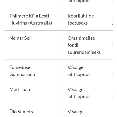
sihtkapitali
E
Thilmere Küla Eesti
Koorijuhtide
2
Huviring (Austraalia)
toetuseks
A
Neinar Seli
Omanimelise
15
fondi
E
suurendamiseks
Forseliuse
V.Saage
1 
Gümnaasium
sihtkapitali
E
Mart Jaan
V.Saage
1 
sihtkapitali
E
Ülo Siimets
V.Saage
1 