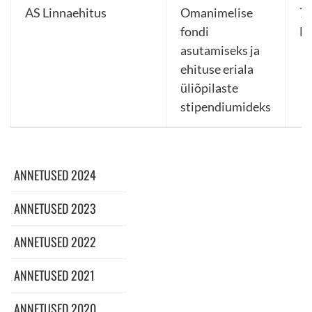
AS Linnaehitus
Omanimelise
77
fondi
E
asutamiseks ja
ehituse eriala
üliõpilaste
stipendiumideks
ANNETUSED 2024
ANNETUSED 2023
ANNETUSED 2022
ANNETUSED 2021
ANNETUSED 2020