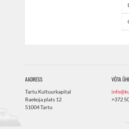
AADRESS
VÕTA ÜH
Tartu Kultuurkapital
info@ku
Raekoja plats 12
+372 5
51004 Tartu