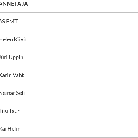
ANNETAJA
AS EMT
Helen Kiivit
Jüri Uppin
Karin Vaht
Neinar Seli
Tiiu Taur
Kai Helm