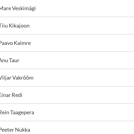
Mare Veskimägi
Tiiu Kikajoon
Paavo Kaimre
Anu Taur
Viljar Vakrõõm
Einar Redi
Rein Taagepera
Peeter Nukka