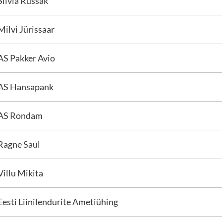
Silvia Russak
Milvi Jürissaar
AS Pakker Avio
AS Hansapank
AS Rondam
Ragne Saul
Villu Mikita
Eesti Liinilendurite Ametiühing