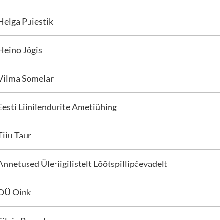
Helga Puiestik
Heino Jõgis
Vilma Somelar
Eesti Liinilendurite Ametiühing
Tiiu Taur
Annetused Üleriigilistelt Lõõtspillipäevadelt
OÜ Oink