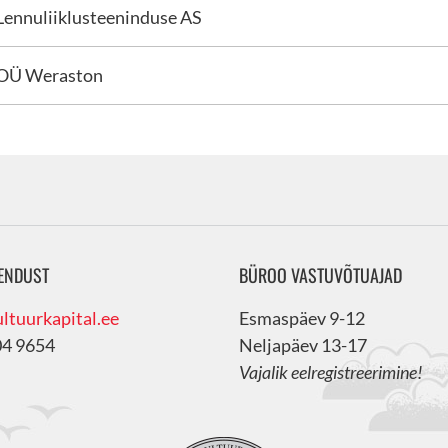
Lennuliiklusteeninduse AS
OÜ Weraston
ENDUST
BÜROO VASTUVÕTUAJAD
ltuurkapital.ee
Esmaspäev 9-12
04 9654
Neljapäev 13-17
Vajalik eelregistreerimine!