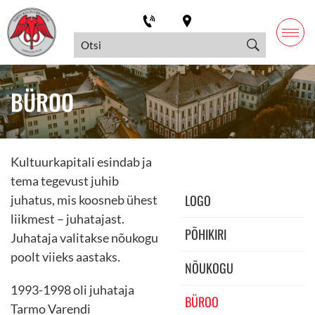
BÜROO
Kultuurkapitali esindab ja
tema tegevust juhib
LOGO
juhatus, mis koosneb ühest
liikmest – juhatajast.
PÕHIKIRI
Juhataja valitakse nõukogu
poolt viieks aastaks.
NÕUKOGU
1993-1998 oli juhataja
BÜROO
Tarmo Varendi