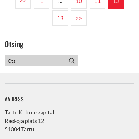
<<
1
…
10
11
12
13
>>
Otsing
AADRESS
Tartu Kultuurkapital
Raekoja plats 12
51004 Tartu