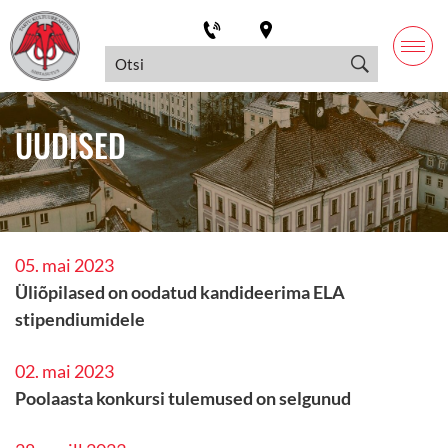
UUDISED
05. mai 2023
Üliõpilased on oodatud kandideerima ELA
stipendiumidele
02. mai 2023
Poolaasta konkursi tulemused on selgunud