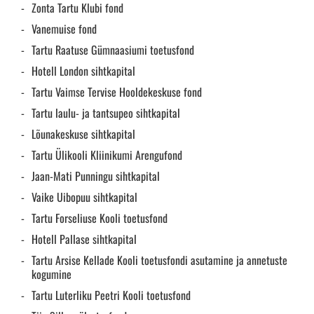
Zonta Tartu Klubi fond
Vanemuise fond
Tartu Raatuse Gümnaasiumi toetusfond
Hotell London sihtkapital
Tartu Vaimse Tervise Hooldekeskuse fond
Tartu laulu- ja tantsupeo sihtkapital
Lõunakeskuse sihtkapital
Tartu Ülikooli Kliinikumi Arengufond
Jaan-Mati Punningu sihtkapital
Vaike Uibopuu sihtkapital
Tartu Forseliuse Kooli toetusfond
Hotell Pallase sihtkapital
Tartu Arsise Kellade Kooli toetusfondi asutamine ja annetuste
kogumine
Tartu Luterliku Peetri Kooli toetusfond