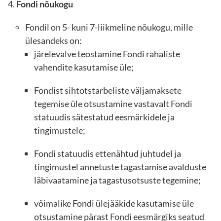
Fondi nõukogu
Fondil on 5- kuni 7-liikmeline nõukogu, mille
ülesandeks on:
järelevalve teostamine Fondi rahaliste
vahendite kasutamise üle;
Fondist sihtotstarbeliste väljamaksete
tegemise üle otsustamine vastavalt Fondi
statuudis sätestatud eesmärkidele ja
tingimustele;
Fondi statuudis ettenähtud juhtudel ja
tingimustel annetuste tagastamise avalduste
läbivaatamine ja tagastusotsuste tegemine;
võimalike Fondi ülejääkide kasutamise üle
otsustamine pärast Fondi eesmärgiks seatud