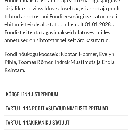
Fondist makstakse annetaja või tema õigusjärglase
kirjaliku sooviavalduse alusel tagasi annetaja poolt
tehtud annetus, kui Fondi eesmärgiks seatud oreli
ehitamist ei ole alustatud hiljemalt 01.01.2028. a.
Fondist ei tehta tagasimakseid ulatuses, milles
annetused on sihtotstarbeliselt ära kasutatud.
Fondi nõukogu koosseis: Naatan Haamer, Evelyn
Pihla, Toomas Römer, Indrek Mustimets ja Endla
Reintam.
KÕRGE LENNU STIPENDIUM
TARTU LINNA POOLT ASUTATUD NIMELISED PREEMIAD
TARTU LINNAKIRJANIKU STATUUT