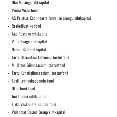
Uku Masingu sihtkapital
Prima Vista fond
AS Pristise Koolinoorte turvalise arengu sihtkapital
Raskejõustiku fond
Ago Russaku sihtkapital
Vello Saage sihtkapital
Neinar Seli sihtkapital
Tartu Descartesi Lütseumi toetusfond
M.Härma Gümnaasiumi toetusfond
Tartu Kunstigümnaasiumi toetusfond
Eesti Lennuakadeemia fond
Otto Tauri fond
Jüri Uppini sihtkapital
Erika Veskimets-Solomi fond
Videomat Casino Group sihtkapital