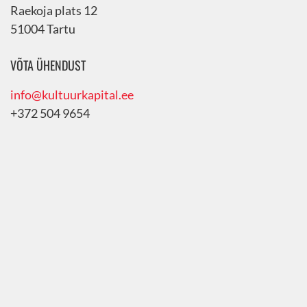
Raekoja plats 12
51004 Tartu
VÕTA ÜHENDUST
info@kultuurkapital.ee
+372 504 9654
BÜROO VASTUVÕTUAJAD
Esmaspäev 9-12
Neljapäev 13-17
Vajalik eelregistreerimine!
KIIRLINGID
Tartu linna koduleht
Tartu Kultuuriaken