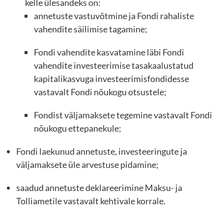
kelle ülesandeks on:
annetuste vastuvõtmine ja Fondi rahaliste
vahendite säilimise tagamine;
Fondi vahendite kasvatamine läbi Fondi
vahendite investeerimise tasakaalustatud
kapitalikasvuga investeerimisfondidesse
vastavalt Fondi nõukogu otsustele;
Fondist väljamaksete tegemine vastavalt Fondi
nõukogu ettepanekule;
Fondi laekunud annetuste, investeeringute ja
väljamaksete üle arvestuse pidamine;
saadud annetuste deklareerimine Maksu- ja
Tolliametile vastavalt kehtivale korrale.