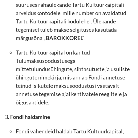
suuruses rahaülekande Tartu Kultuurkaipitali
arvelduskontodele, mille number on avaldatud
Tartu Kultuurkapitali kodulehel. Ülekande
tegemisel tuleb makse selgituses kasutada
märgusõna
„BAROKKOREL“
.
Tartu Kultuurkapital on kantud
Tulumaksusoodustusega
mittetulundusühingute, sihtasutuste ja usuliste
ühingute nimekirja, mis annab Fondi annetuse
teinud isikutele maksusoodustusi vastavalt
annetuse tegemise ajal kehtivatele reeglitele ja
õigusaktidele.
Fondi haldamine
Fondi vahendeid haldab Tartu Kultuurkapital,