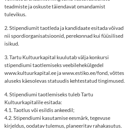
teadmiste ja oskuste täiendavat omandamist
tulevikus.
2. Stipendiumit taotleda ja kandidaate esitada võivad
nii spordiorganisatsioonid, perekonnad kui füüsilised
isikud.
3. Tartu Kultuurkapital kuulutab välja konkursi
stipendiumi taotlemiseks veebilehekülgedel
www.kultuurkapital.ee ja www.estiko.ee/fond, võttes
aluseks käesolevas statuudis kehtestatud tingimused.
4. Stipendiumi taotlemiseks tuleb Tartu
Kultuurkapitalile esitada:
4.1. Taotlus või esildis ankeedil;
4.2. Stipendiumi kasutamise eesmärk, tegevuse
kirjeldus, oodatav tulemus, planeeritav rahakasutus.