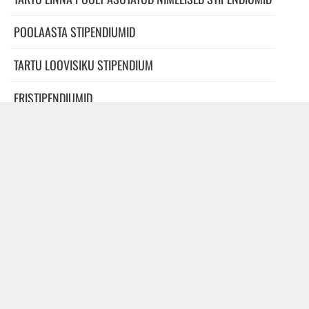
POOLAASTA STIPENDIUMID
TARTU LOOVISIKU STIPENDIUM
ERISTIPENDIUMID
NIMELISED ALLFONDID
AADRESS
Tartu Kultuurkapital
Raekoja plats 12
51004 Tartu