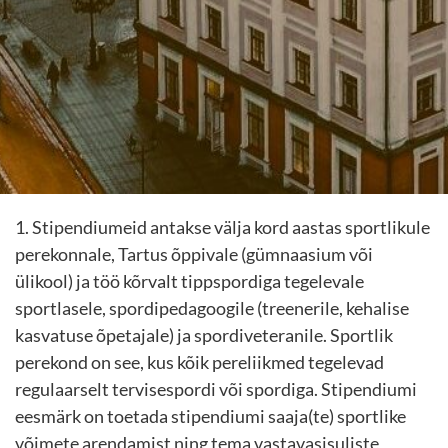
1. Stipendiumeid antakse välja kord aastas sportlikule
perekonnale, Tartus õppivale (gümnaasium või
ülikool) ja töö kõrvalt tippspordiga tegelevale
sportlasele, spordipedagoogile (treenerile, kehalise
kasvatuse õpetajale) ja spordiveteranile. Sportlik
perekond on see, kus kõik pereliikmed tegelevad
regulaarselt tervisespordi või spordiga. Stipendiumi
eesmärk on toetada stipendiumi saaja(te) sportlike
võimete arendamist ning tema vastavasisuliste