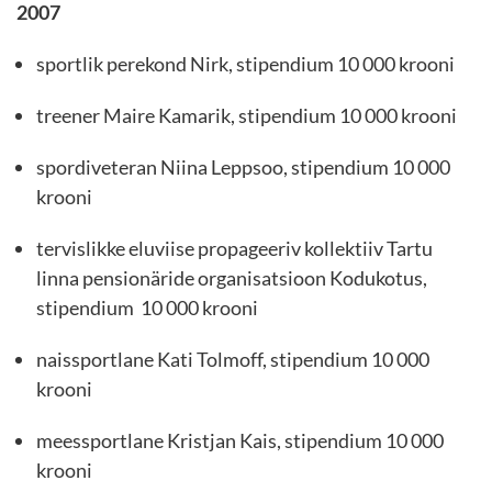
2007
sportlik perekond Nirk, stipendium 10 000 krooni
treener Maire Kamarik, stipendium 10 000 krooni
spordiveteran Niina Leppsoo, stipendium 10 000
krooni
tervislikke eluviise propageeriv kollektiiv Tartu
linna pensionäride organisatsioon Kodukotus,
stipendium 10 000 krooni
naissportlane Kati Tolmoff, stipendium 10 000
krooni
meessportlane Kristjan Kais, stipendium 10 000
krooni