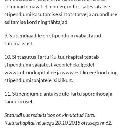
sõlmivad omavahel lepingu, milles sätestatakse
stipendiumi kasutamise sihtotstarve ja aruandluse
esitamise kord ning tähtajad.
9. Stipendiaadile on stipendium vabastatud
tulumaksust.
10. Sihtasutus Tartu Kultuurkapital teatab
stipendiumi saajatest veebilehekülgedel
www.kultuurkapital.ee ja www.estiko.ee/fond ning
stipendiumisaajatele isiklikult.
11. Stipendiumid antakse üle Tartu spordihooaja
tänuüritusel.
Statuudi uus redaktsioon on kinnitatud Tartu
Kultuurkapitali nõukogu 28.10.2015 otsusega nr 62.